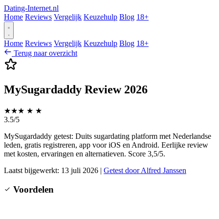
Dating-Internet.nl
Home
Reviews
Vergelijk
Keuzehulp
Blog
18+
Home
Reviews
Vergelijk
Keuzehulp
Blog
18+
Terug naar overzicht
MySugardaddy Review 2026
★
★
★
★
★
3.5/5
MySugardaddy getest: Duits sugardating platform met Nederlandse
leden, gratis registreren, app voor iOS en Android. Eerlijke review
met kosten, ervaringen en alternatieven. Score 3,5/5.
Laatst bijgewerkt: 13 juli 2026
|
Getest door Alfred Janssen
Voordelen