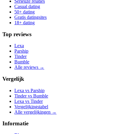
Serieuze relaties
Casual dating
50+ dating
Gratis datingsites
18+ dating
Top reviews
Lexa
Parship
Tinder
Bumble
Alle reviews →
Vergelijk
Lexa vs Parship
Tinder vs Bumble
Lexa vs Tinder
Vergelijkingstabel
Alle vergelijkingen →
Informatie