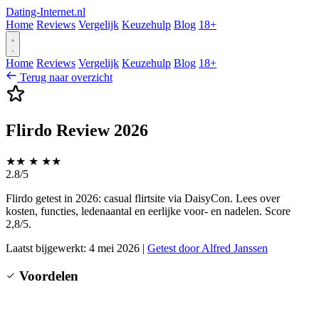
Dating-Internet.nl
Home
Reviews
Vergelijk
Keuzehulp
Blog
18+
Home
Reviews
Vergelijk
Keuzehulp
Blog
18+
Terug naar overzicht
Flirdo Review 2026
★
★
★
★
★
2.8/5
Flirdo getest in 2026: casual flirtsite via DaisyCon. Lees over
kosten, functies, ledenaantal en eerlijke voor- en nadelen. Score
2,8/5.
Laatst bijgewerkt: 4 mei 2026
|
Getest door Alfred Janssen
Voordelen