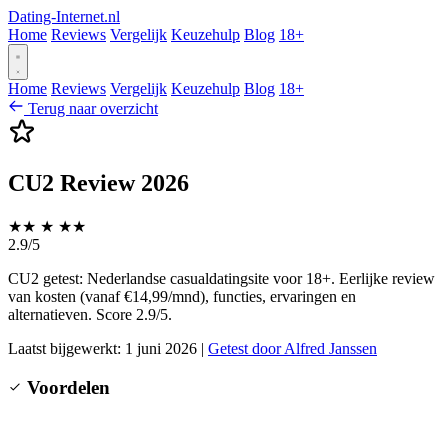
Dating-Internet.nl
Home
Reviews
Vergelijk
Keuzehulp
Blog
18+
Home
Reviews
Vergelijk
Keuzehulp
Blog
18+
Terug naar overzicht
CU2 Review 2026
★
★
★
★
★
2.9/5
CU2 getest: Nederlandse casualdatingsite voor 18+. Eerlijke review
van kosten (vanaf €14,99/mnd), functies, ervaringen en
alternatieven. Score 2.9/5.
Laatst bijgewerkt: 1 juni 2026
|
Getest door Alfred Janssen
Voordelen