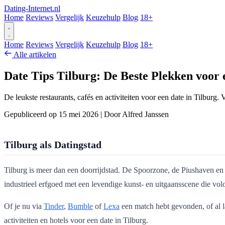
Dating-Internet.nl
Home
Reviews
Vergelijk
Keuzehulp
Blog
18+
Home
Reviews
Vergelijk
Keuzehulp
Blog
18+
Alle artikelen
Date Tips Tilburg: De Beste Plekken voor 
De leukste restaurants, cafés en activiteiten voor een date in Tilburg
Gepubliceerd op 15 mei 2026
|
Door Alfred Janssen
Tilburg als Datingstad
Tilburg is meer dan een doorrijdstad. De Spoorzone, de Piushaven e
industrieel erfgoed met een levendige kunst- en uitgaansscene die vol
Of je nu via
Tinder
,
Bumble
of
Lexa
een match hebt gevonden, of al la
activiteiten en hotels voor een date in Tilburg.