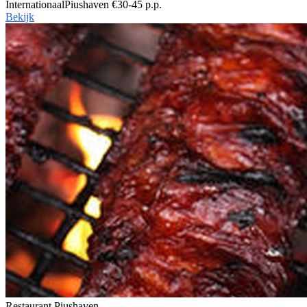
Internationaal
Piushaven
€30-45 p.p.
Bekijk
Restaurant
Piushaven