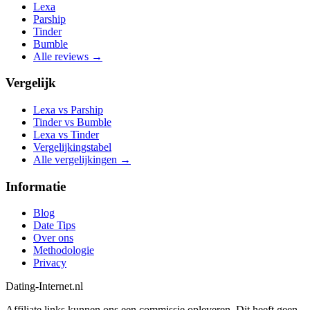
Lexa
Parship
Tinder
Bumble
Alle reviews →
Vergelijk
Lexa vs Parship
Tinder vs Bumble
Lexa vs Tinder
Vergelijkingstabel
Alle vergelijkingen →
Informatie
Blog
Date Tips
Over ons
Methodologie
Privacy
Dating-Internet.nl
Affiliate links kunnen ons een commissie opleveren. Dit heeft geen