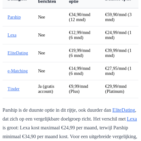
berichten
optie
€34,90/mnd
€59,90/mnd (3
Parship
Nee
(12 mnd)
mnd)
€12,99/mnd
€24,99/mnd (1
Lexa
Nee
(6 mnd)
mnd)
€19,99/mnd
€39,99/mnd (1
EliteDating
Nee
(6 mnd)
mnd)
€14,99/mnd
€27,95/mnd (1
e-Matching
Nee
(6 mnd)
mnd)
Ja (gratis
€9,99/mnd
€29,99/mnd
Tinder
account)
(Plus)
(Platinum)
Parship is de duurste optie in dit rijtje, ook duurder dan
EliteDating
,
dat zich op een vergelijkbare doelgroep richt. Het verschil met
Lexa
is groot: Lexa kost maximaal €24,99 per maand, terwijl Parship
minimaal €34,90 per maand kost. Voor een uitgebreide vergelijking,