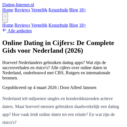
Dating-Internet.nl
Home
Reviews
Vergelijk
Keuzehulp
Blog
18+
Home
Reviews
Vergelijk
Keuzehulp
Blog
18+
Alle artikelen
Online Dating in Cijfers: De Complete
Gids voor Nederland (2026)
Hoeveel Nederlanders gebruiken dating apps? Wat zijn de
succesverhalen en risico's? Alle cijfers over online daten in
Nederland, onderbouwd met CBS, Rutgers en internationale
bronnen.
Gepubliceerd op 4 maart 2026
|
Door Alfred Janssen
Nederland telt miljoenen singles en honderdduizenden actieve
daters. Maar hoeveel mensen gebruiken daadwerkelijk een dating
app? Hoe vaak leidt online daten tot een relatie? En wat zijn de
risico's?