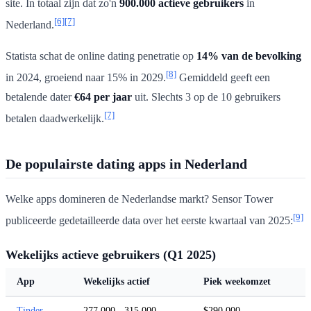
site. In totaal zijn dat zo'n
900.000 actieve gebruikers
in
[6]
[7]
Nederland.
Statista schat de online dating penetratie op
14% van de bevolking
[8]
in 2024, groeiend naar 15% in 2029.
Gemiddeld geeft een
betalende dater
€64 per jaar
uit. Slechts 3 op de 10 gebruikers
[7]
betalen daadwerkelijk.
De populairste dating apps in Nederland
Welke apps domineren de Nederlandse markt? Sensor Tower
[9]
publiceerde gedetailleerde data over het eerste kwartaal van 2025:
Wekelijks actieve gebruikers (Q1 2025)
App
Wekelijks actief
Piek weekomzet
Tinder
277.000 - 315.000
$290.000