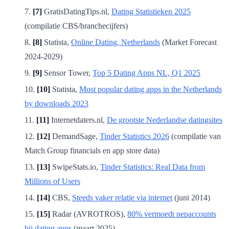
[7]
GratisDatingTips.nl,
Dating Statistieken 2025
(compilatie CBS/branchecijfers)
[8]
Statista,
Online Dating, Netherlands
(Market Forecast
2024-2029)
[9]
Sensor Tower,
Top 5 Dating Apps NL, Q1 2025
[10]
Statista,
Most popular dating apps in the Netherlands
by downloads 2023
[11]
Internetdaters.nl,
De grootste Nederlandse datingsites
[12]
DemandSage,
Tinder Statistics 2026
(compilatie van
Match Group financials en app store data)
[13]
SwipeStats.io,
Tinder Statistics: Real Data from
Millions of Users
[14]
CBS,
Steeds vaker relatie via internet
(juni 2014)
[15]
Radar (AVROTROS),
80% vermoedt nepaccounts
bij dating apps
(maart 2025)