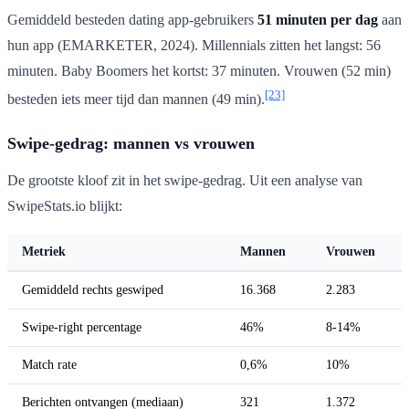
Gemiddeld besteden dating app-gebruikers
51 minuten per dag
aan
hun app (EMARKETER, 2024). Millennials zitten het langst: 56
minuten. Baby Boomers het kortst: 37 minuten. Vrouwen (52 min)
[23]
besteden iets meer tijd dan mannen (49 min).
Swipe-gedrag: mannen vs vrouwen
De grootste kloof zit in het swipe-gedrag. Uit een analyse van
SwipeStats.io blijkt:
Metriek
Mannen
Vrouwen
Gemiddeld rechts geswiped
16.368
2.283
Swipe-right percentage
46%
8-14%
Match rate
0,6%
10%
Berichten ontvangen (mediaan)
321
1.372