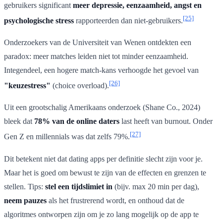
gebruikers significant
meer depressie, eenzaamheid, angst en
[25]
psychologische stress
rapporteerden dan niet-gebruikers.
Onderzoekers van de Universiteit van Wenen ontdekten een
paradox: meer matches leiden niet tot minder eenzaamheid.
Integendeel, een hogere match-kans verhoogde het gevoel van
[26]
"keuzestress"
(choice overload).
Uit een grootschalig Amerikaans onderzoek (Shane Co., 2024)
bleek dat
78% van de online daters
last heeft van burnout. Onder
[27]
Gen Z en millennials was dat zelfs 79%.
Dit betekent niet dat dating apps per definitie slecht zijn voor je.
Maar het is goed om bewust te zijn van de effecten en grenzen te
stellen. Tips:
stel een tijdslimiet in
(bijv. max 20 min per dag),
neem pauzes
als het frustrerend wordt, en onthoud dat de
algoritmes ontworpen zijn om je zo lang mogelijk op de app te