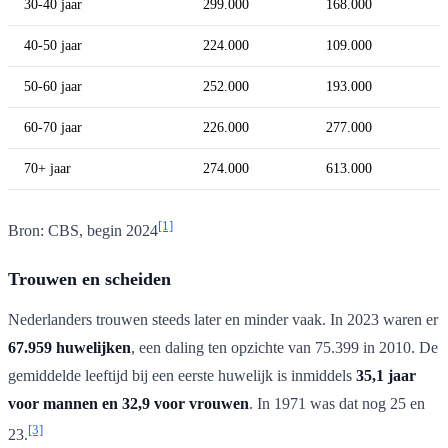
30-40 jaar
299.000
168.000
40-50 jaar
224.000
109.000
50-60 jaar
252.000
193.000
60-70 jaar
226.000
277.000
70+ jaar
274.000
613.000
[1]
Bron: CBS, begin 2024
Trouwen en scheiden
Nederlanders trouwen steeds later en minder vaak. In 2023 waren er
67.959 huwelijken
, een daling ten opzichte van 75.399 in 2010. De
gemiddelde leeftijd bij een eerste huwelijk is inmiddels
35,1 jaar
voor mannen en 32,9 voor vrouwen
. In 1971 was dat nog 25 en
[3]
23.