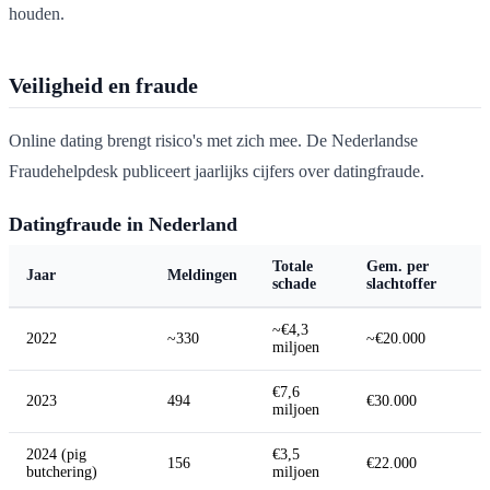
houden.
Veiligheid en fraude
Online dating brengt risico's met zich mee. De Nederlandse
Fraudehelpdesk publiceert jaarlijks cijfers over datingfraude.
Datingfraude in Nederland
Totale
Gem. per
Jaar
Meldingen
schade
slachtoffer
~€4,3
2022
~330
~€20.000
miljoen
€7,6
2023
494
€30.000
miljoen
2024 (pig
€3,5
156
€22.000
butchering)
miljoen