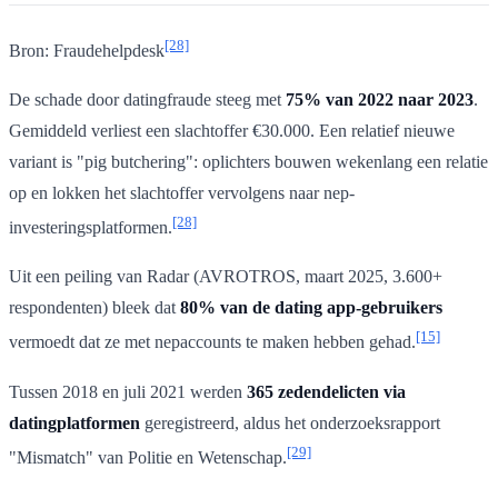
[28]
Bron: Fraudehelpdesk
De schade door datingfraude steeg met
75% van 2022 naar 2023
.
Gemiddeld verliest een slachtoffer €30.000. Een relatief nieuwe
variant is "pig butchering": oplichters bouwen wekenlang een relatie
op en lokken het slachtoffer vervolgens naar nep-
[28]
investeringsplatformen.
Uit een peiling van Radar (AVROTROS, maart 2025, 3.600+
respondenten) bleek dat
80% van de dating app-gebruikers
[15]
vermoedt dat ze met nepaccounts te maken hebben gehad.
Tussen 2018 en juli 2021 werden
365 zedendelicten via
datingplatformen
geregistreerd, aldus het onderzoeksrapport
[29]
"Mismatch" van Politie en Wetenschap.