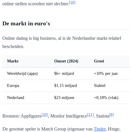
[19]
online stellen scoorden niet slechter.
De markt in euro's
Online dating is big business, al is de Nederlandse markt relatief
bescheiden.
Markt
Omzet (2024)
Groei
Wereldwijd (apps)
$6+ miljard
+10% per jaar
Europa
$1,15 miljard
Stabiel
Nederland
$23 miljoen
+0,18% (vlak)
[20]
[21]
[8]
Bronnen: Appfigures
, Mordor Intelligence
, Statista
De grootste speler is Match Group (eigenaar van
Tinder
, Hinge,