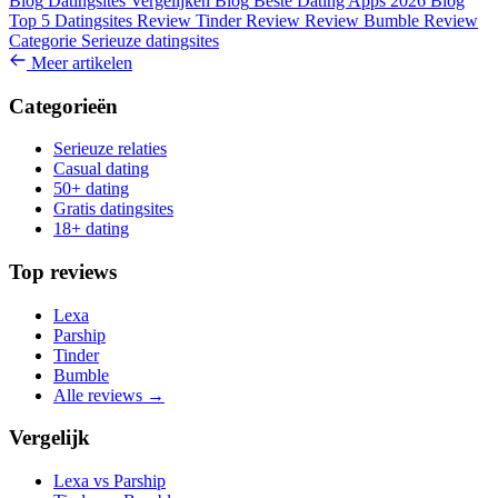
Blog
Datingsites Vergelijken
Blog
Beste Dating Apps 2026
Blog
Top 5 Datingsites
Review
Tinder Review
Review
Bumble Review
Categorie
Serieuze datingsites
Meer artikelen
Categorieën
Serieuze relaties
Casual dating
50+ dating
Gratis datingsites
18+ dating
Top reviews
Lexa
Parship
Tinder
Bumble
Alle reviews →
Vergelijk
Lexa vs Parship