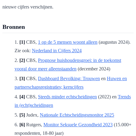
nieuwe cijfers verschijnen.
Bronnen
[1]
CBS,
1 op de 5 mensen woont alleen
(augustus 2024).
Zie ook:
Nederland in Cijfers 2024
[2]
CBS,
Prognose huishoudensgroei: in de toekomst
vooral door meer alleenstaanden
(december 2024)
[3]
CBS,
Dashboard Bevolking: Trouwen
en
Huwen en
partnerschapsregistraties; kerncijfers
[4]
CBS,
Steeds minder echtscheidingen
(2022) en
Trends
in (echt)scheidingen
[5]
Judex,
Nationale Echtscheidingsmonitor 2025
[6]
Rutgers,
Monitor Seksuele Gezondheid 2023
(15.000+
respondenten, 18-80 jaar)