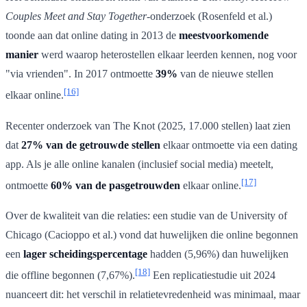
Couples Meet and Stay Together
-onderzoek (Rosenfeld et al.)
toonde aan dat online dating in 2013 de
meestvoorkomende
manier
werd waarop heterostellen elkaar leerden kennen, nog voor
"via vrienden". In 2017 ontmoette
39%
van de nieuwe stellen
[16]
elkaar online.
Recenter onderzoek van The Knot (2025, 17.000 stellen) laat zien
dat
27% van de getrouwde stellen
elkaar ontmoette via een dating
app. Als je alle online kanalen (inclusief social media) meetelt,
[17]
ontmoette
60% van de pasgetrouwden
elkaar online.
Over de kwaliteit van die relaties: een studie van de University of
Chicago (Cacioppo et al.) vond dat huwelijken die online begonnen
een
lager scheidingspercentage
hadden (5,96%) dan huwelijken
[18]
die offline begonnen (7,67%).
Een replicatiestudie uit 2024
nuanceert dit: het verschil in relatietevredenheid was minimaal, maar